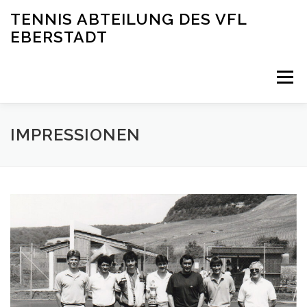
Zum
TENNIS ABTEILUNG DES VFL
Inhalt
EBERSTADT
springen
Menü
ÜBER UNS
NEWS
MANNSCHAFTEN
IMPRESSIONEN
IMPRESSIONEN
KONTAKT