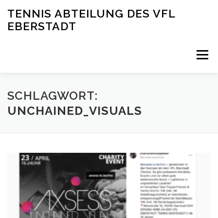
Zum
TENNIS ABTEILUNG DES VFL
Inhalt
EBERSTADT
springen
Menü
ÜBER UNS
NEWS
MANNSCHAFTEN
SCHLAGWORT:
UNCHAINED_VISUALS
IMPRESSIONEN
KONTAKT